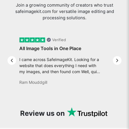
Join a growing community of creators who trust
safeimagekit.com for versatile image editing and
processing solutions.
Verified
All Image Tools in One Place
I came across SafeImageKit. Looking for a
Previous slide
Next 
website that does everything I need with
my images, and then found com Well, quite
honestly, it feels like a game changer! It is
Ram Mouddgill
an incredibly high-speed, stable and easy-
to-use site. It has since become my go-to
whenever I want to edit or create images. I
would suggest to everyone who needs
snappy tools every now and then!
Review us on