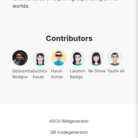
worlds.
Contributors
Debosmita
Suchita
Harsh
Lakshmi
Rk Shree
Taufik Ali
Bedajna
Kasab
Kumar
Badige
ASCII-Bildgenerator
QR-Codegenerator