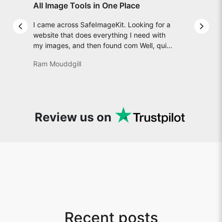
All Image Tools in One Place
I came across SafeImageKit. Looking for a
Previous slide
Next 
website that does everything I need with
my images, and then found com Well, quite
honestly, it feels like a game changer! It is
Ram Mouddgill
an incredibly high-speed, stable and easy-
to-use site. It has since become my go-to
whenever I want to edit or create images. I
would suggest to everyone who needs
snappy tools every now and then!
Review us on
Recent posts