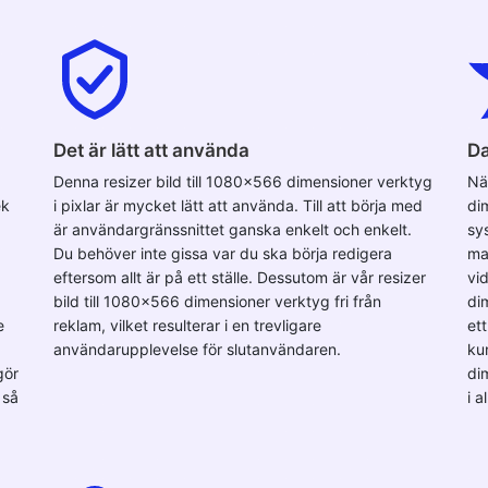
Det är lätt att använda
Da
Denna resizer bild till 1080x566 dimensioner verktyg
Nä
ek
i pixlar är mycket lätt att använda. Till att börja med
di
är användargränssnittet ganska enkelt och enkelt.
sy
Du behöver inte gissa var du ska börja redigera
ma
eftersom allt är på ett ställe. Dessutom är vår resizer
vi
bild till 1080x566 dimensioner verktyg fri från
di
e
reklam, vilket resulterar i en trevligare
ett
användarupplevelse för slutanvändaren.
ku
gör
dim
 så
i a