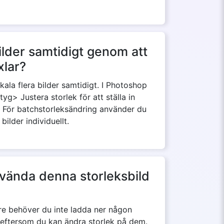
ilder samtidigt genom att
xlar?
skala flera bilder samtidigt. I Photoshop
yg> Justera storlek för att ställa in
n. För batchstorleksändring använder du
ilder individuellt.
använda denna storleksbild
sare behöver du inte ladda ner någon
er eftersom du kan ändra storlek på dem.