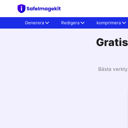
Generera
Redigera
komprimera
Grati
Bästa verkty