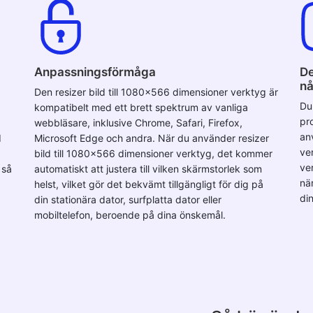
Anpassningsförmåga
De
nå
Den resizer bild till 1080x566 dimensioner verktyg är
Du
kompatibelt med ett brett spektrum av vanliga
pr
webbläsare, inklusive Chrome, Safari, Firefox,
an
d
Microsoft Edge och andra. När du använder resizer
ve
bild till 1080x566 dimensioner verktyg, det kommer
ve
 så
automatiskt att justera till vilken skärmstorlek som
nä
helst, vilket gör det bekvämt tillgängligt för dig på
di
din stationära dator, surfplatta dator eller
mobiltelefon, beroende på dina önskemål.