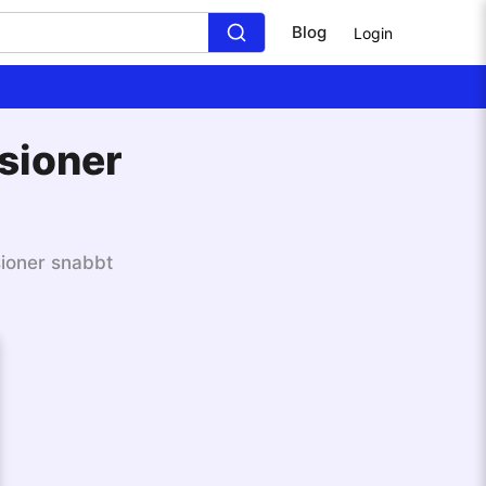
Blog
Login
sioner
sioner snabbt