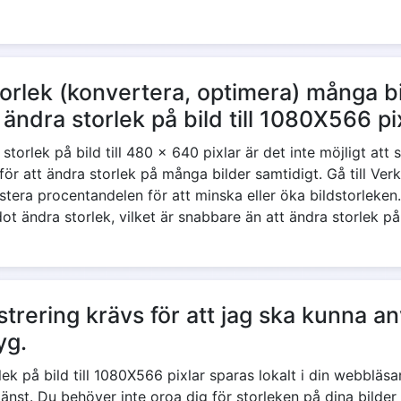
storlek (konvertera, optimera) många b
ändra storlek på bild till 1080X566 pi
torlek på bild till 480 x 640 pixlar är det inte möjligt att 
r att ändra storlek på många bilder samtidigt. Gå till Verkt
justera procentandelen för att minska eller öka bildstorleke
 ändra storlek, vilket är snabbare än att ändra storlek på b
istrering krävs för att jag ska kunna 
yg.
lek på bild till 1080X566 pixlar sparas lokalt i din webblä
tjänst. Du behöver inte oroa dig för storleken på dina bild