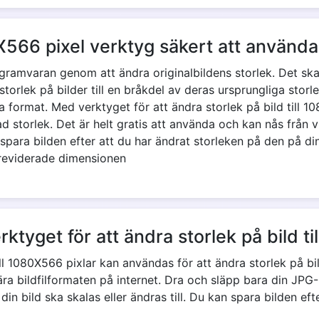
0X566 pixel verktyg säkert att använd
amvaran genom att ändra originalbildens storlek. Det skad
rlek på bilder till en bråkdel av deras ursprungliga storlek
lika format. Med verktyget för att ändra storlek på bild till
kad storlek. Det är helt gratis att använda och kan nås från
n spara bilden efter att du har ändrat storleken på den på d
 reviderade dimensionen
rktyget för att ändra storlek på bild t
till 1080X566 pixlar kan användas för att ändra storlek på 
a bildfilformaten på internet. Dra och släpp bara din JPG-
 din bild ska skalas eller ändras till. Du kan spara bilden e