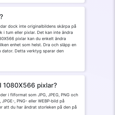
a?
ar dock inte originalbildens skärpa på
 i tum eller pixlar. Det kan inte ändra
 1080X566 pixlar kan du enkelt ändra
 vilken enhet som helst. Dra och släpp en
in dator. Detta verktyg sparar den
ill 1080X566 pixlar?
bilder i filformat som JPG, JPEG, PNG och
, JPGE-, PNG- eller WEBP-bild på
fter att du har ändrat storleken på den på