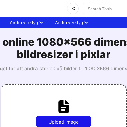
Andra verktyg
Andra verktyg
s online 1080x566 dimen
bildresizer i pixlar
get för att ändra storlek på bilder till 1080x566 dimen
Upload Image